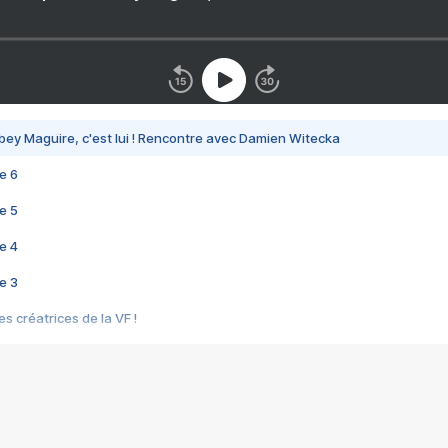
bey Maguire, c'est lui ! Rencontre avec Damien Witecka
e 6
e 5
e 4
e 3
s créatrices de la VF !
e 2
e 1
e Mektoub My Love arrive enfin ! Rencontre avec Shaïn Boumedine et Sal