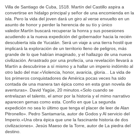
Villa de Santiago de Cuba, 1518. Martín del Castillo aspira a
convertirse en hidalgo principal y señor de una encomienda en la
isla. Pero la vida del joven dará un giro al verse envuelto en un
asunto de honor y perder la herencia de su tío y único
valedor.Martín buscará recuperar la honra y sus posesiones
acudiendo a la nueva expedición del gobernador hacia la recién
descubierta isla de Yucatán. Será un viaje a una tierra hostil que
implicará la exploración de un territorio lleno de peligros, más
grande de lo que habían imaginado, y el hallazgo de una nueva
civilización. Arrastrado por una profecía, una revelación llevará a
Martín a descubrirse a sí mismo y a hallar un imperio indómito al
otro lado del mar.«Violencia, honor, avaricia, gloria... La vida de
los primeros conquistadores de América pocas veces ha sido
contada de una manera tan épica como en esta gran novela de
aventuras». David Yagüe, 20 minutos.«Solo cuando se
entrelazan el talento, el amor por la historia y el mimo narrativo
aparecen gemas como esta. Confío en que La segunda
expedición no sea lo último que tenga el placer de leer de Alan
Pitronello». Pedro Santamaría, autor de Godos y Al servicio del
Imperio.«Una obra épica que une la fascinante historia de dos
civilizaciones». Jesús Maeso de la Torre, autor de La piedra del
destino.