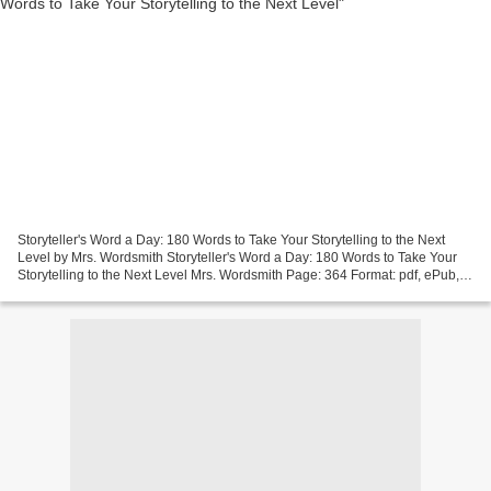
Storyteller's Word a Day: 180 Words to Take Your Storytelling to the Next
Level by Mrs. Wordsmith Storyteller's Word a Day: 180 Words to Take Your
Storytelling to the Next Level Mrs. Wordsmith Page: 364 Format: pdf, ePub,
mobi, fb2 ISBN: 9781999610753...