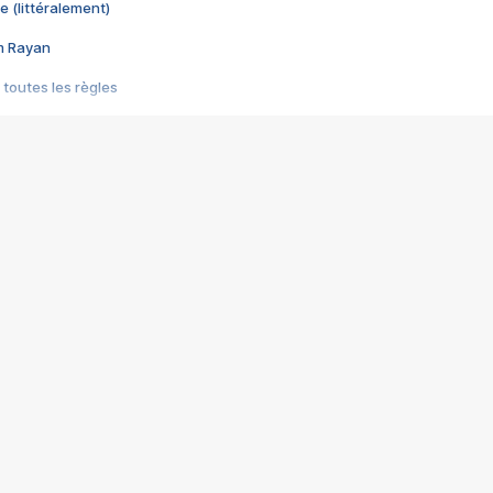
e (littéralement)
im Rayan
 toutes les règles
s les jeux vidéo
us choquant de Rockstar ? - Le scandale BULLY
e plus moche de Steam
du RÊVE tourne au CAUCHEMAR
pendant 8 heures
it… à tort
umiliés par un jeu vidéo
ire - Final Fantasy 8
ti un empire - Age of Empires
story DOFUS